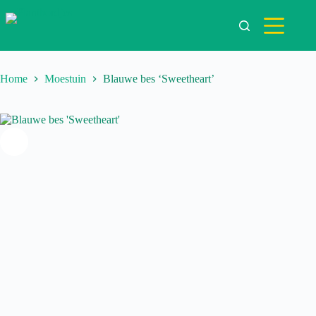
Ga
naar
de
inhoud
Home
Moestuin
Blauwe bes ‘Sweetheart’