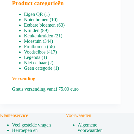
Product categorieën
1
Eigen QR
1
product
10
Notenbomen
10
producten
63
Eetbare bloemen
63
89
producten
Kruiden
89
producten
21
Keukenkruiden
21
344
producten
Moestuin
344
producten
56
Fruitbomen
56
producten
417
Voedselbos
417
1
producten
Legenda
1
product
2
Niet eetbaar
2
producten
1
Geen categorie
1
product
Verzending
Gratis verzending vanaf 75,00 euro
Klantenservice
Voorwaarden
Veel gestelde vragen
Algemene
Herroepen en
voorwaarden