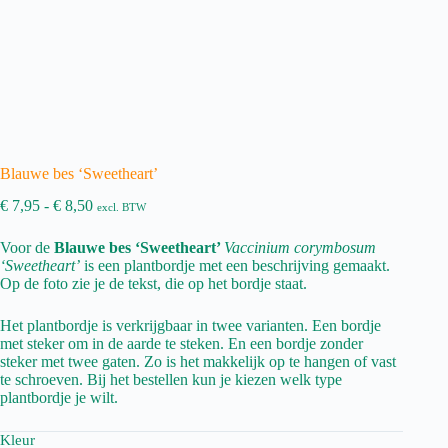
Blauwe bes ‘Sweetheart’
Prijsklasse:
€
7,95
-
€
8,50
excl. BTW
€ 7,95
tot
Voor de
Blauwe bes ‘Sweetheart’
Vaccinium corymbosum
€ 8,50
‘Sweetheart’
is een plantbordje met een beschrijving gemaakt.
Op de foto zie je de tekst, die op het bordje staat.
Het plantbordje is verkrijgbaar in twee varianten. Een bordje
met steker om in de aarde te steken. En een bordje zonder
steker met twee gaten. Zo is het makkelijk op te hangen of vast
te schroeven. Bij het bestellen kun je kiezen welk type
plantbordje je wilt.
Kleur