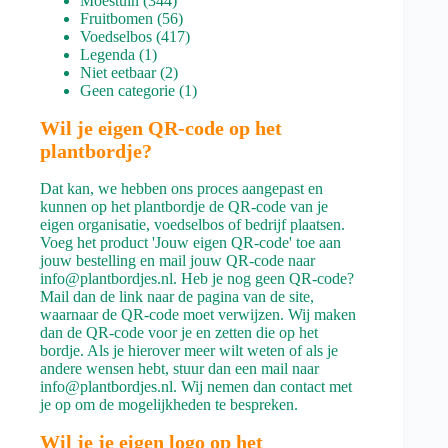
Moestuin
344
producten
56
Fruitbomen
56
producten
417
Voedselbos
417
1
producten
Legenda
1
product
2
Niet eetbaar
2
producten
1
Geen categorie
1
product
Wil je eigen QR-code op het
plantbordje?
Dat kan, we hebben ons proces aangepast en
kunnen op het plantbordje de QR-code van je
eigen organisatie, voedselbos of bedrijf plaatsen.
Voeg het product 'Jouw eigen QR-code' toe aan
jouw bestelling en mail jouw QR-code naar
info@plantbordjes.nl. Heb je nog geen QR-code?
Mail dan de link naar de pagina van de site,
waarnaar de QR-code moet verwijzen. Wij maken
dan de QR-code voor je en zetten die op het
bordje. Als je hierover meer wilt weten of als je
andere wensen hebt, stuur dan een mail naar
info@plantbordjes.nl. Wij nemen dan contact met
je op om de mogelijkheden te bespreken.
Wil je je eigen logo op het