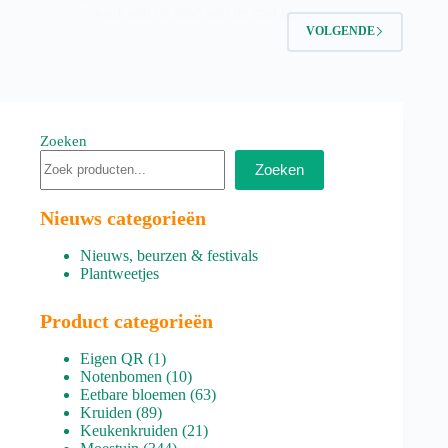
vaak aan de rand van de stad te…
VOLGENDE
Zoeken
Zoeken
Nieuws categorieën
Nieuws, beurzen & festivals
Plantweetjes
Product categorieën
1
Eigen QR
1
product
10
Notenbomen
10
producten
63
Eetbare bloemen
63
89
producten
Kruiden
89
producten
21
Keukenkruiden
21
344
producten