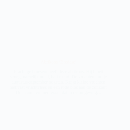
Abrikoos ‘Bredase’
Prachtige bloesem heeft deze abrikoos. Hij bloeit
vroeg, namelijk nu al, half maart. De vruchten kun je
augustus-september oogsten. Krijgt kleine vruchten
met vast vruchtvlees en een rode blos aan de zonkant.
De naam herinnert eraan dat in de omgeving…