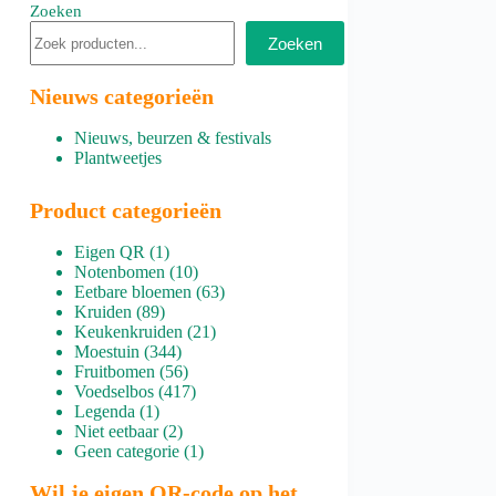
Zoeken
Zoeken
Nieuws categorieën
Nieuws, beurzen & festivals
Plantweetjes
Product categorieën
1
Eigen QR
1
product
10
Notenbomen
10
producten
63
Eetbare bloemen
63
89
producten
Kruiden
89
producten
21
Keukenkruiden
21
344
producten
Moestuin
344
producten
56
Fruitbomen
56
producten
417
Voedselbos
417
1
producten
Legenda
1
product
2
Niet eetbaar
2
producten
1
Geen categorie
1
product
Wil je eigen QR-code op het