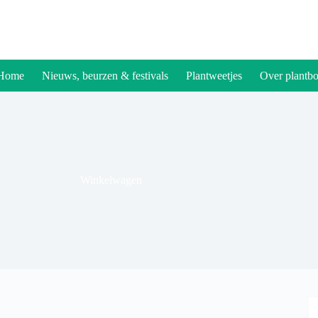
Home
Nieuws, beurzen & festivals
Plantweetjes
Over plantbo
Winkelwagen