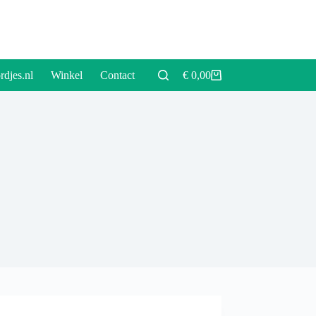
rdjes.nl
Winkel
Contact
€
0,00
Winkelwagen