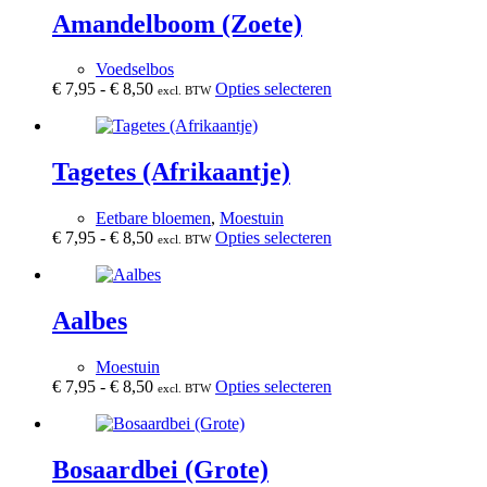
Amandelboom (Zoete)
Voedselbos
Prijsklasse:
Dit
€
7,95
-
€
8,50
Opties selecteren
excl. BTW
€ 7,95
product
tot
heeft
€ 8,50
meerdere
variaties.
Tagetes (Afrikaantje)
Deze
optie
Eetbare bloemen
,
Moestuin
kan
Prijsklasse:
Dit
€
7,95
-
€
8,50
Opties selecteren
excl. BTW
gekozen
€ 7,95
product
worden
tot
heeft
op
€ 8,50
meerdere
de
variaties.
Aalbes
productpagina
Deze
optie
Moestuin
kan
Prijsklasse:
Dit
€
7,95
-
€
8,50
Opties selecteren
excl. BTW
gekozen
€ 7,95
product
worden
tot
heeft
op
€ 8,50
meerdere
de
variaties.
Bosaardbei (Grote)
productpagina
Deze