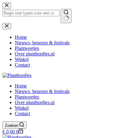
Ga
naar
de
inhoud
Geen
resultaten
Home
Nieuws, beurzen & festivals
Plantweetjes
Over plantbordjes.nl
Winkel
Contact
Home
Nieuws, beurzen & festivals
Plantweetjes
Over plantbordjes.nl
Winkel
Contact
Zoeken
Winkelwagen
€
0,00
0