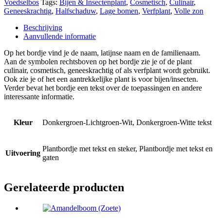
Voedselbos
Tags:
Bijen & Insectenplant
,
Cosmetisch
,
Culinair
,
Geneeskrachtig
,
Halfschaduw
,
Lage bomen
,
Verfplant
,
Volle zon
Beschrijving
Aanvullende informatie
Op het bordje vind je de naam, latijnse naam en de familienaam.
Aan de symbolen rechtsboven op het bordje zie je of de plant
culinair, cosmetisch, geneeskrachtig of als verfplant wordt gebruikt.
Ook zie je of het een aantrekkelijke plant is voor bijen/insecten.
Verder bevat het bordje een tekst over de toepassingen en andere
interessante informatie.
Kleur
Donkergroen-Lichtgroen-Wit, Donkergroen-Witte tekst
Plantbordje met tekst en steker, Plantbordje met tekst en
Uitvoering
gaten
Gerelateerde producten