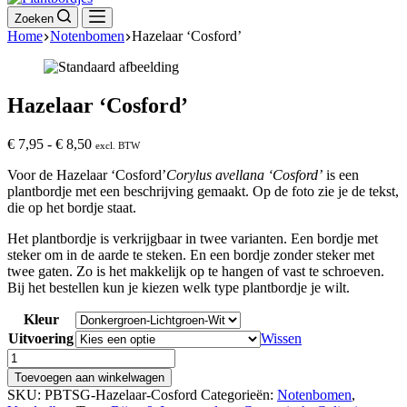
Zoeken
Home
Notenbomen
Hazelaar ‘Cosford’
Hazelaar ‘Cosford’
Prijsklasse:
€
7,95
-
€
8,50
excl. BTW
€ 7,95
Voor de
Hazelaar ‘Cosford’
Corylus avellana ‘Cosford’
is een
tot
plantbordje met een beschrijving gemaakt. Op de foto zie je de tekst,
€ 8,50
die op het bordje staat.
Het plantbordje is verkrijgbaar in twee varianten. Een bordje met
steker om in de aarde te steken. En een bordje zonder steker met
twee gaten. Zo is het makkelijk op te hangen of vast te schroeven.
Bij het bestellen kun je kiezen welk type plantbordje je wilt.
Kleur
Uitvoering
Wissen
Hazelaar
'Cosford'
Toevoegen aan winkelwagen
aantal
SKU:
PBTSG-Hazelaar-Cosford
Categorieën:
Notenbomen
,