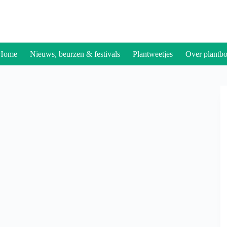
Home
Nieuws, beurzen & festivals
Plantweetjes
Over plantbo