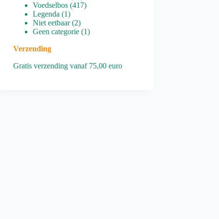
producten
417
Voedselbos
417
1
producten
Legenda
1
product
2
Niet eetbaar
2
producten
1
Geen categorie
1
product
Verzending
Gratis verzending vanaf 75,00 euro