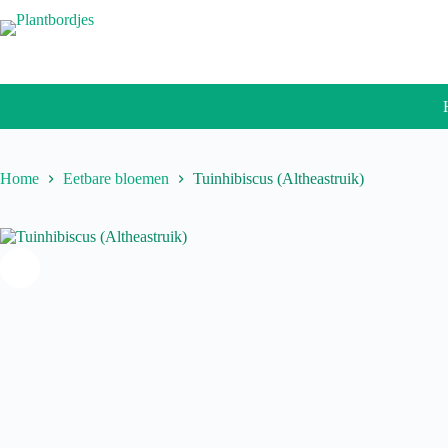
Ga
naar
de
inhoud
Home
Eetbare bloemen
Tuinhibiscus (Altheastruik)