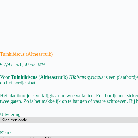
Tuinhibiscus (Altheastruik)
Prijsklasse:
€
7,95
-
€
8,50
excl. BTW
€ 7,95
tot
Voor
Tuinhibiscus (Altheastruik)
Hibiscus syriacus
is een plantbordje
€ 8,50
op het bordje staat.
Het plantbordje is verkrijgbaar in twee varianten. Een bordje met steke
twee gaten. Zo is het makkelijk op te hangen of vast te schroeven. Bij h
Uitvoering
Kleur