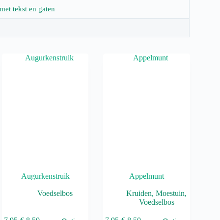
 met tekst en gaten
Augurkenstruik
Appelmunt
Voedselbos
Kruiden
,
Moestuin
,
Voedselbos
it
Dit