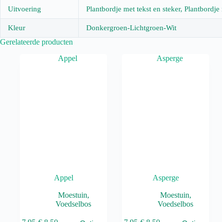
Uitvoering
Plantbordje met tekst en steker, Plantbordje
Kleur
Donkergroen-Lichtgroen-Wit
Gerelateerde producten
Appel
Asperge
Moestuin
,
Moestuin
,
Voedselbos
Voedselbos
Dit
Dit
D