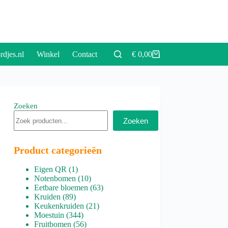
rdjes.nl
Winkel
Contact
€
0,00
Winkelwagen
Zoeken
Zoeken
Product categorieën
1
Eigen QR
1
product
10
Notenbomen
10
producten
63
Eetbare bloemen
63
89
producten
Kruiden
89
producten
21
Keukenkruiden
21
344
producten
Moestuin
344
producten
56
Fruitbomen
56