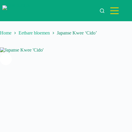
Ga
naar
de
inhoud
Home
Eetbare bloemen
Japanse Kwee ‘Cido’