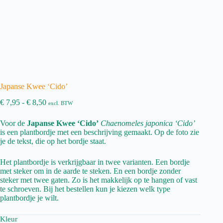
Japanse Kwee ‘Cido’
Prijsklasse:
€
7,95
-
€
8,50
excl. BTW
€ 7,95
tot
Voor de
Japanse Kwee ‘Cido’
Chaenomeles japonica ‘Cido’
€ 8,50
is een plantbordje met een beschrijving gemaakt. Op de foto zie
je de tekst, die op het bordje staat.
Het plantbordje is verkrijgbaar in twee varianten. Een bordje
met steker om in de aarde te steken. En een bordje zonder
steker met twee gaten. Zo is het makkelijk op te hangen of vast
te schroeven. Bij het bestellen kun je kiezen welk type
plantbordje je wilt.
Kleur