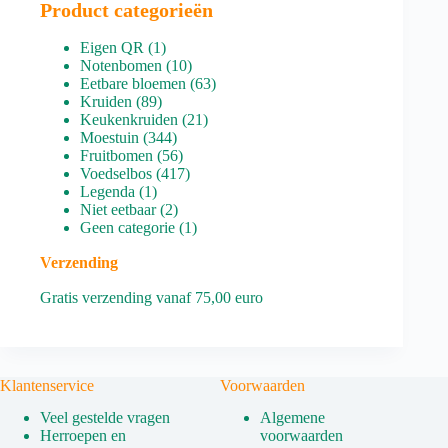
Product categorieën
1
Eigen QR
1
product
10
Notenbomen
10
producten
63
Eetbare bloemen
63
89
producten
Kruiden
89
producten
21
Keukenkruiden
21
344
producten
Moestuin
344
producten
56
Fruitbomen
56
producten
417
Voedselbos
417
1
producten
Legenda
1
product
2
Niet eetbaar
2
producten
1
Geen categorie
1
product
Verzending
Gratis verzending vanaf 75,00 euro
Klantenservice
Voorwaarden
Veel gestelde vragen
Algemene
Herroepen en
voorwaarden