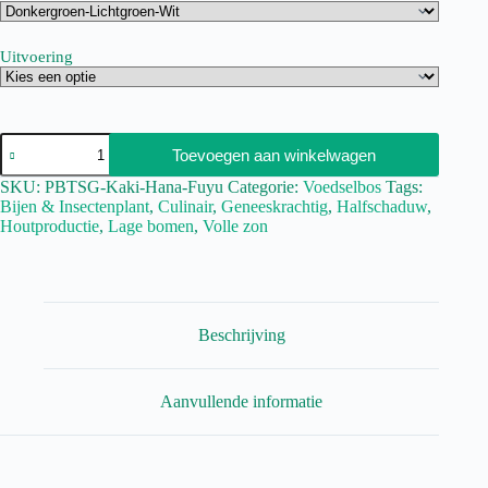
Uitvoering
Toevoegen aan winkelwagen
SKU:
PBTSG-Kaki-Hana-Fuyu
Categorie:
Voedselbos
Tags:
Bijen & Insectenplant
,
Culinair
,
Geneeskrachtig
,
Halfschaduw
,
Houtproductie
,
Lage bomen
,
Volle zon
Beschrijving
Aanvullende informatie