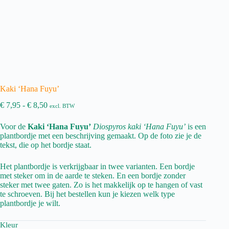
Kaki ‘Hana Fuyu’
Prijsklasse:
€
7,95
-
€
8,50
excl. BTW
€ 7,95
tot
Voor de
Kaki ‘Hana Fuyu’
Diospyros kaki ‘Hana Fuyu’
is een
€ 8,50
plantbordje met een beschrijving gemaakt. Op de foto zie je de
tekst, die op het bordje staat.
Het plantbordje is verkrijgbaar in twee varianten. Een bordje
met steker om in de aarde te steken. En een bordje zonder
steker met twee gaten. Zo is het makkelijk op te hangen of vast
te schroeven. Bij het bestellen kun je kiezen welk type
plantbordje je wilt.
Kleur