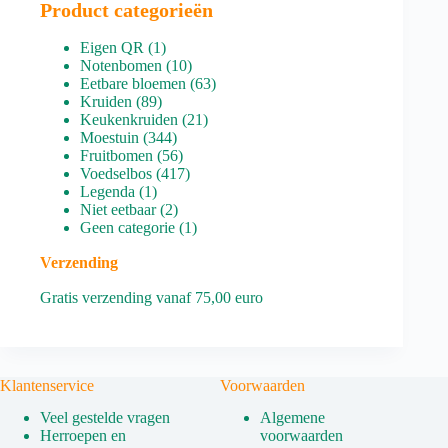
Product categorieën
1
Eigen QR
1
product
10
Notenbomen
10
producten
63
Eetbare bloemen
63
89
producten
Kruiden
89
producten
21
Keukenkruiden
21
344
producten
Moestuin
344
producten
56
Fruitbomen
56
producten
417
Voedselbos
417
1
producten
Legenda
1
product
2
Niet eetbaar
2
producten
1
Geen categorie
1
product
Verzending
Gratis verzending vanaf 75,00 euro
Klantenservice
Voorwaarden
Veel gestelde vragen
Algemene
Herroepen en
voorwaarden