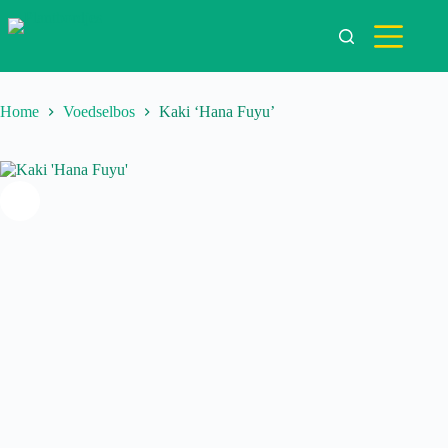
Ga
naar
de
inhoud
Home
Voedselbos
Kaki ‘Hana Fuyu’