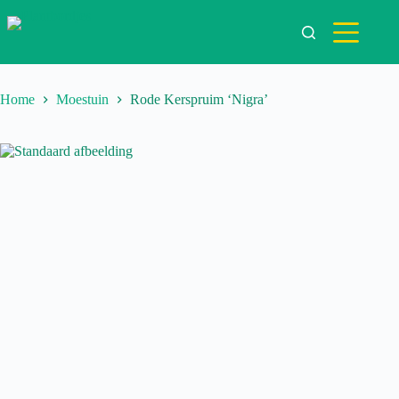
Ga
naar
de
inhoud
Home
Moestuin
Rode Kerspruim ‘Nigra’