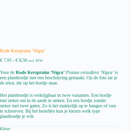
Rode Kerspruim ‘Nigra’
Prijsklasse:
€
7,95
-
€
8,50
excl. BTW
€ 7,95
tot
Voor de
Rode Kerspruim ‘Nigra’
Prunus cerasifera ‘Nigra’
is
€ 8,50
een plantbordje met een beschrijving gemaakt. Op de foto zie je
de tekst, die op het bordje staat.
Het plantbordje is verkrijgbaar in twee varianten. Een bordje
met steker om in de aarde te steken. En een bordje zonder
steker met twee gaten. Zo is het makkelijk op te hangen of vast
te schroeven. Bij het bestellen kun je kiezen welk type
plantbordje je wilt.
Kleur