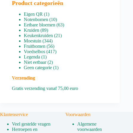
Product categorieën
1
Eigen QR
1
product
10
Notenbomen
10
producten
63
Eetbare bloemen
63
89
producten
Kruiden
89
producten
21
Keukenkruiden
21
344
producten
Moestuin
344
producten
56
Fruitbomen
56
producten
417
Voedselbos
417
1
producten
Legenda
1
product
2
Niet eetbaar
2
producten
1
Geen categorie
1
product
Verzending
Gratis verzending vanaf 75,00 euro
Klantenservice
Voorwaarden
Veel gestelde vragen
Algemene
Herroepen en
voorwaarden