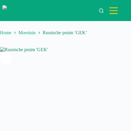
Ga
naar
de
inhoud
Home
Moestuin
Russische pruim ‘GEK’