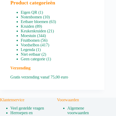
Product categorieën
1
Eigen QR
1
product
10
Notenbomen
10
producten
63
Eetbare bloemen
63
89
producten
Kruiden
89
producten
21
Keukenkruiden
21
344
producten
Moestuin
344
producten
56
Fruitbomen
56
producten
417
Voedselbos
417
1
producten
Legenda
1
product
2
Niet eetbaar
2
producten
1
Geen categorie
1
product
Verzending
Gratis verzending vanaf 75,00 euro
Klantenservice
Voorwaarden
Veel gestelde vragen
Algemene
Herroepen en
voorwaarden