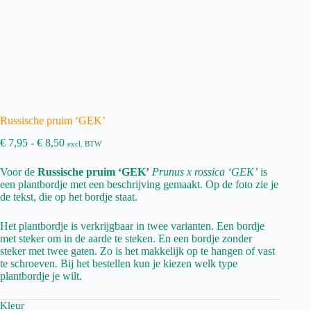
Russische pruim ‘GEK’
Prijsklasse:
€
7,95
-
€
8,50
excl. BTW
€ 7,95
tot
Voor de
Russische pruim ‘GEK’
Prunus x rossica ‘GEK’
is
€ 8,50
een plantbordje met een beschrijving gemaakt. Op de foto zie je
de tekst, die op het bordje staat.
Het plantbordje is verkrijgbaar in twee varianten. Een bordje
met steker om in de aarde te steken. En een bordje zonder
steker met twee gaten. Zo is het makkelijk op te hangen of vast
te schroeven. Bij het bestellen kun je kiezen welk type
plantbordje je wilt.
Kleur