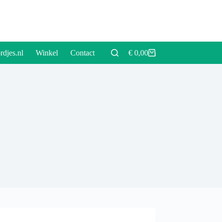
rdjes.nl
Winkel
Contact
€
0,00
Winkelwagen