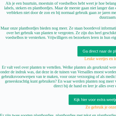
Als je een buurtuin, moestuin of voedselbos hebt weet je hoe belangr
labels, stekers en plantbordjes. Maar de meeste gaan niet langer da
verbleken niet door de zon en bij normaal gebruik gaan ze jaren mee
duurzaam
Maar onze plantbordjes bieden nog meer. Ze staan boordevol informat
over het gebruik van planten te vergroten. Ze zijn dus heel geschik
voedselbos te versterken. Vrijwilligers en bezoekers leren in hun 
Ga direct naar de p
Leuke weetjes en i
Er valt veel over planten te vertellen. Welke planten als geurkruid 
onder de indruk was, dat deze in de tuinen van Versailles moest worde
gebruiksvoorwerpen van te maken, voor onze verzorging of als medicij
geneeskrachtig kunt gebruiken? En waar werden planten nog meer vo
direct bij de hand en leer je alles ove
Kijk hier voor extra weet
Zo gebruik je onze
Er zijn twee soorten plantbordjes, plantbordjes met tekst en plantbordj