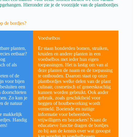
opgehangen. Hieronder zie je de voorzijde van de plantbordjes
op de bordjes?
Voedselbos
tbare planten,
Er staan honderden bomen, struiken,
ecies eetbaar?
kruiden en andere planten in een
nog
voedselbos met ieder hun eigen
ch of als
toepassingen. Het is lastig om van al
deze planten de naam en de toepassing
eten of de
te onthouden. Daarom staat op onze
jn voor bijen
plantbordjes welke delen van de plant
 besluiten een
culinair, cosmetisch of geneeskrachtig
en doorschieten
kunnen worden gebruikt. Ook ander
men. Zo kun je
gebruik, zoals geschiktheid voor
en de natuur
heggen of houtbewerking wordt
vermeld. Boeiende en nuttige
je makkelijk
informatie voor beheerders,
ordjes. Handig
vrijwilligers en bezoekers! Naast de
ers!
educatieve functie dragen de bordjes
zo bij aan de kennis over wat geoogst
kan worden in voedselbossen.