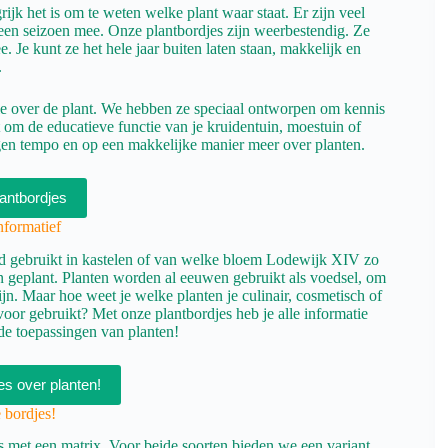
ijk het is om te weten welke plant waar staat. Er zijn veel
n een seizoen mee. Onze plantbordjes zijn weerbestendig. Ze
. Je kunt ze het hele jaar buiten laten staan, makkelijk en
.
ie over de plant. We hebben ze speciaal ontworpen om kennis
t om de educatieve functie van je kruidentuin, moestuin of
eigen tempo en op een makkelijke manier meer over planten.
lantbordjes
nformatief
werd gebruikt in kastelen of van welke bloem Lodewijk XIV zo
n geplant. Planten worden al eeuwen gebruikt als voedsel, om
n. Maar hoe weet je welke planten je culinair, cosmetisch of
or gebruikt? Met onze plantbordjes heb je alle informatie
r de toepassingen van planten!
jes over planten!
 bordjes!
es met een matrix. Voor beide soorten bieden we een variant