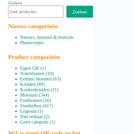
Zoeken
Zoeken
Nieuws categorieën
Nieuws, beurzen & festivals
Plantweetjes
Product categorieën
1
Eigen QR
1
product
10
Notenbomen
10
producten
63
Eetbare bloemen
63
89
producten
Kruiden
89
producten
21
Keukenkruiden
21
344
producten
Moestuin
344
producten
56
Fruitbomen
56
producten
417
Voedselbos
417
1
producten
Legenda
1
product
2
Niet eetbaar
2
producten
1
Geen categorie
1
product
Wil je eigen QR-code op het