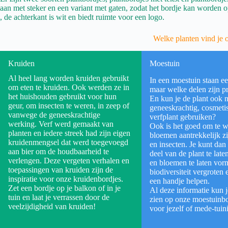
aan met steker en een variant met gaten, zodat het bordje kan worden 
, de achterkant is wit en biedt ruimte voor een logo.
Welke planten vind je 
Kruiden
Moestuin
Al heel lang worden kruiden gebruikt
In een moestuin staan ee
om eten te kruiden. Ook werden ze in
maar welke delen zijn pr
het huishouden gebruikt voor hun
En kun je de plant ook 
geur, om insecten te weren, in zeep of
geneeskrachtig, cosmetis
vanwege de geneeskrachtige
verfplant gebruiken?
werking. Verf werd gemaakt van
Ook is het goed om te w
planten en iedere streek had zijn eigen
bloemen aantrekkelijk zi
kruidenmengsel dat werd toegevoegd
en insecten. Je kunt dan
aan bier om de houdbaarheid te
deel van de plant te lat
verlengen. Deze vergeten verhalen en
en bloemen te laten vor
toepassingen van kruiden zijn de
biodiversiteit vergroten 
inspiratie voor onze kruidenbordjes.
een handje helpen.
Zet een bordje op je balkon of in je
Al deze informatie kun 
tuin en laat je verrassen door de
zien op onze moestuinb
veelzijdigheid van kruiden!
voor jezelf of mede-tuini