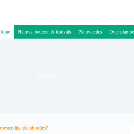
Home
Nieuws, beurzen & festivals
Plantweetjes
Over plantbo
Plantbordjes
rbestendige plantbordjes?