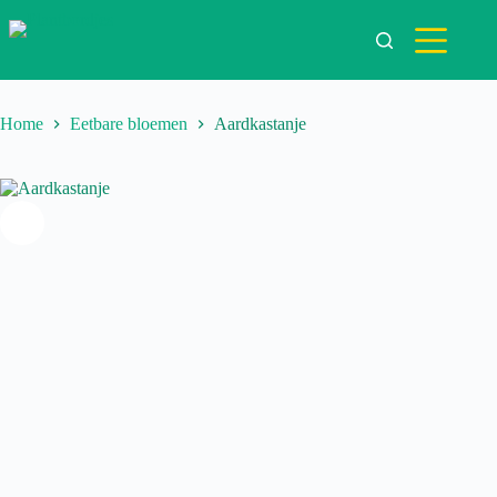
Ga
naar
de
inhoud
Home
Eetbare bloemen
Aardkastanje