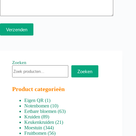
Verzenden
Zoeken
Zoeken
Product categorieën
1
Eigen QR
1
product
10
Notenbomen
10
producten
63
Eetbare bloemen
63
89
producten
Kruiden
89
producten
21
Keukenkruiden
21
344
producten
Moestuin
344
producten
56
Fruitbomen
56