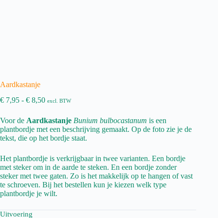
Aardkastanje
Prijsklasse:
€
7,95
-
€
8,50
excl. BTW
€ 7,95
tot
Voor de
Aardkastanje
Bunium bulbocastanum
is een
€ 8,50
plantbordje met een beschrijving gemaakt. Op de foto zie je de
tekst, die op het bordje staat.
Het plantbordje is verkrijgbaar in twee varianten. Een bordje
met steker om in de aarde te steken. En een bordje zonder
steker met twee gaten. Zo is het makkelijk op te hangen of vast
te schroeven. Bij het bestellen kun je kiezen welk type
plantbordje je wilt.
Uitvoering