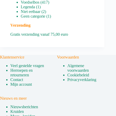
producten
417
Voedselbos
417
1
producten
Legenda
1
product
2
Niet eetbaar
2
producten
1
Geen categorie
1
product
Verzending
Gratis verzending vanaf 75,00 euro
Klantenservice
Voorwaarden
Veel gestelde vragen
Algemene
Herroepen en
voorwaarden
retourneren
Cookiebeleid
Contact
Privacyverklaring
Mijn account
Nieuws en meer
Nieuwsberichten
Kruiden