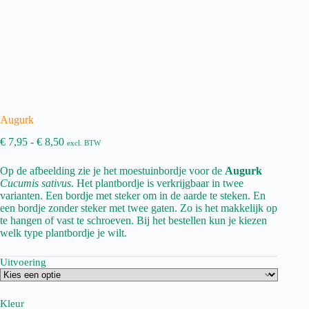
Augurk
Prijsklasse:
€
7,95
-
€
8,50
excl. BTW
€ 7,95
tot
Op de afbeelding zie je het moestuinbordje voor de
Augurk
€ 8,50
Cucumis sativus
. Het plantbordje is verkrijgbaar in twee
varianten. Een bordje met steker om in de aarde te steken. En
een bordje zonder steker met twee gaten. Zo is het makkelijk op
te hangen of vast te schroeven. Bij het bestellen kun je kiezen
welk type plantbordje je wilt.
Uitvoering
Kleur