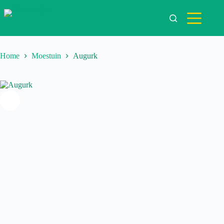
Ga
naar
de
inhoud
Home
Moestuin
Augurk