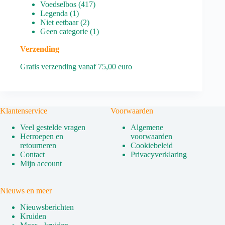
producten
417
Voedselbos
417
1
producten
Legenda
1
product
2
Niet eetbaar
2
producten
1
Geen categorie
1
product
Verzending
Gratis verzending vanaf 75,00 euro
Klantenservice
Voorwaarden
Veel gestelde vragen
Algemene
Herroepen en
voorwaarden
retourneren
Cookiebeleid
Contact
Privacyverklaring
Mijn account
Nieuws en meer
Nieuwsberichten
Kruiden