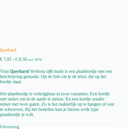
Ijzerhard
Prijsklasse:
€
7,95
-
€
8,50
excl. BTW
€ 7,95
tot
Voor
Ijzerhard
Verbena officinalis
is een plantbordje met een
€ 8,50
beschrijving gemaakt. Op de foto zie je de tekst, die op het
bordje staat.
Het plantbordje is verkrijgbaar in twee varianten. Een bordje
met steker om in de aarde te steken. En een bordje zonder
steker met twee gaten. Zo is het makkelijk op te hangen of vast
te schroeven. Bij het bestellen kun je kiezen welk type
plantbordje je wilt.
Uitvoering