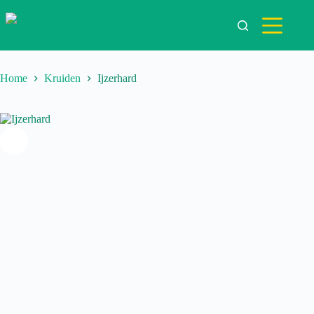
Ga
naar
de
inhoud
Home
Kruiden
Ijzerhard