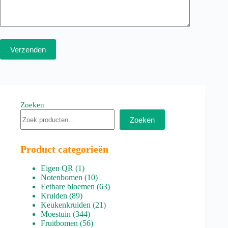
Verzenden
Zoeken
Zoeken
Product categorieën
1
Eigen QR
1
product
10
Notenbomen
10
producten
63
Eetbare bloemen
63
89
producten
Kruiden
89
producten
21
Keukenkruiden
21
344
producten
Moestuin
344
producten
56
Fruitbomen
56