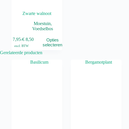
Zwarte walnoot
Moestuin
,
Voedselbos
Dit
€
7,95
-
€
8,50
Opties
product
Prijsklasse:
selecteren
excl. BTW
heeft
€ 7,95
Gerelateerde producten
meerdere
tot
variaties.
€ 8,50
Deze
optie
kan
gekozen
worden
op
de
productpagina