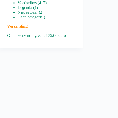
producten
417
Voedselbos
417
1
producten
Legenda
1
product
2
Niet eetbaar
2
producten
1
Geen categorie
1
product
Verzending
Gratis verzending vanaf 75,00 euro