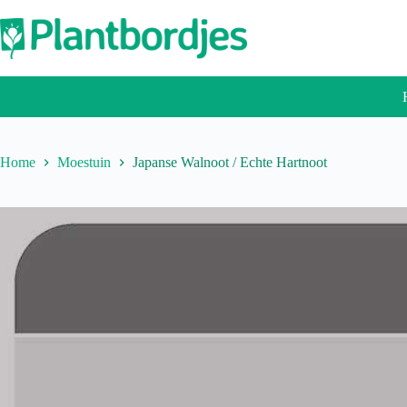
Ga
naar
de
inhoud
Home
Moestuin
Japanse Walnoot / Echte Hartnoot