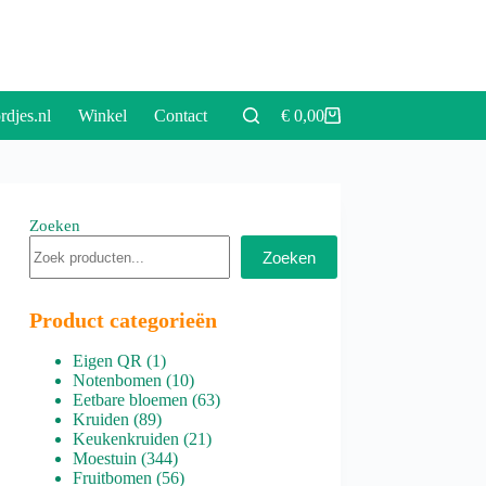
rdjes.nl
Winkel
Contact
€
0,00
Winkelwagen
Zoeken
Zoeken
Product categorieën
1
Eigen QR
1
product
10
Notenbomen
10
producten
63
Eetbare bloemen
63
89
producten
Kruiden
89
producten
21
Keukenkruiden
21
344
producten
Moestuin
344
producten
56
Fruitbomen
56