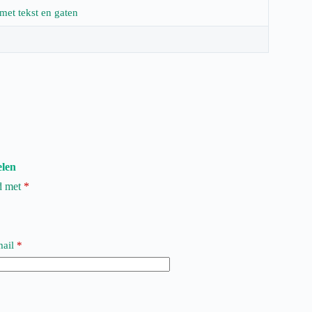
 met tekst en gaten
elen
rd met
*
ail
*