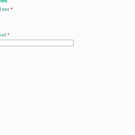
elen
rd met
*
ail
*