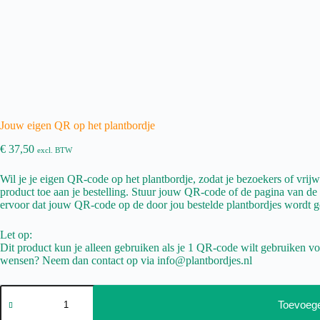
Jouw eigen QR op het plantbordje
€
37,50
excl. BTW
Wil je je eigen QR-code op het plantbordje, zodat je bezoekers of vrijwi
product toe aan je bestelling. Stuur jouw QR-code of de pagina van d
ervoor dat jouw QR-code op de door jou bestelde plantbordjes wordt ge
Let op:
Dit product kun je alleen gebruiken als je 1 QR-code wilt gebruiken voo
wensen? Neem dan contact op via info@plantbordjes.nl
Jouw
eigen
Toevoeg
QR