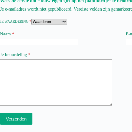
Wees de eerste om “Jouw eigen QR op het plantbordje” te beoord
Je e-mailadres wordt niet gepubliceerd.
Vereiste velden zijn gemarkee
JE WAARDERING
*
Naam
*
E-m
Je beoordeling
*
Verzenden