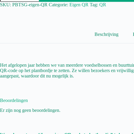
op
SKU:
PBTSG-eigen-QR
Categorie:
Eigen QR
Tag:
QR
het
plantbordje
aantal
Beschrijving
Het afgelopen jaar hebben we van meerdere voedselbossen en buurttui
QR-code op het plantbordje te zetten. Ze willen bezoekers en vrijwilli
aangepast, waardoor dit nu mogelijk is.
Beoordelingen
Er zijn nog geen beoordelingen.