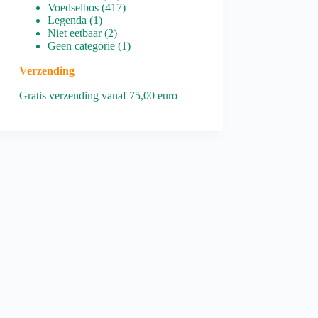
producten
417
Voedselbos
417
1
producten
Legenda
1
product
2
Niet eetbaar
2
producten
1
Geen categorie
1
product
Verzending
Gratis verzending vanaf 75,00 euro