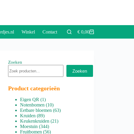
rdjes.nl
Winkel
Contact
€
0,00
Winkelwagen
Zoeken
Zoeken
Product categorieën
1
Eigen QR
1
product
10
Notenbomen
10
producten
63
Eetbare bloemen
63
89
producten
Kruiden
89
producten
21
Keukenkruiden
21
344
producten
Moestuin
344
producten
56
Fruitbomen
56