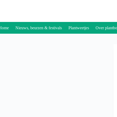
Home
Nieuws, beurzen & festivals
Plantweetjes
Over plantbo