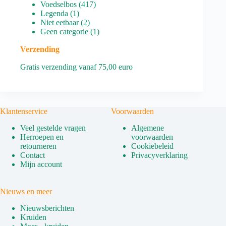
producten
417
Voedselbos
417
1
producten
Legenda
1
product
2
Niet eetbaar
2
producten
1
Geen categorie
1
product
Verzending
Gratis verzending vanaf 75,00 euro
Klantenservice
Voorwaarden
Veel gestelde vragen
Algemene
Herroepen en
voorwaarden
retourneren
Cookiebeleid
Contact
Privacyverklaring
Mijn account
Nieuws en meer
Nieuwsberichten
Kruiden