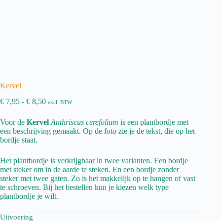
Kervel
Prijsklasse:
€
7,95
-
€
8,50
excl. BTW
€ 7,95
tot
Voor de
Kervel
Anthriscus cerefolium
is een plantbordje met
€ 8,50
een beschrijving gemaakt. Op de foto zie je de tekst, die op het
bordje staat.
Het plantbordje is verkrijgbaar in twee varianten. Een bordje
met steker om in de aarde te steken. En een bordje zonder
steker met twee gaten. Zo is het makkelijk op te hangen of vast
te schroeven. Bij het bestellen kun je kiezen welk type
plantbordje je wilt.
Uitvoering