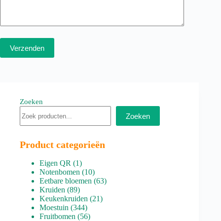
Verzenden
Zoeken
Zoeken
Product categorieën
1
Eigen QR
1
product
10
Notenbomen
10
producten
63
Eetbare bloemen
63
89
producten
Kruiden
89
producten
21
Keukenkruiden
21
344
producten
Moestuin
344
producten
56
Fruitbomen
56