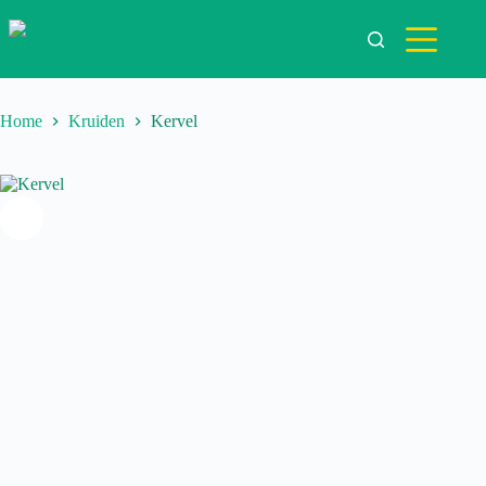
Ga
naar
de
inhoud
Home
Kruiden
Kervel