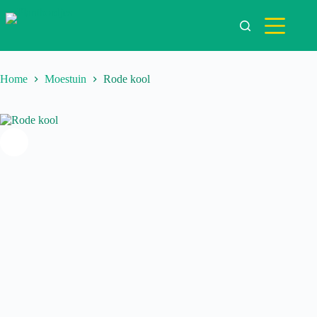
Ga
naar
de
inhoud
Home
Moestuin
Rode kool