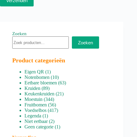
Verzenden
Zoeken
Zoeken
Product categorieën
1
Eigen QR
1
product
10
Notenbomen
10
producten
63
Eetbare bloemen
63
89
producten
Kruiden
89
producten
21
Keukenkruiden
21
344
producten
Moestuin
344
producten
56
Fruitbomen
56
producten
417
Voedselbos
417
1
producten
Legenda
1
product
2
Niet eetbaar
2
producten
1
Geen categorie
1
product