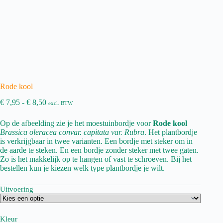
Rode kool
Prijsklasse:
€
7,95
-
€
8,50
excl. BTW
€ 7,95
tot
Op de afbeelding zie je het moestuinbordje voor
Rode kool
€ 8,50
Brassica oleracea convar. capitata var. Rubra
. Het plantbordje
is verkrijgbaar in twee varianten. Een bordje met steker om in
de aarde te steken. En een bordje zonder steker met twee gaten.
Zo is het makkelijk op te hangen of vast te schroeven. Bij het
bestellen kun je kiezen welk type plantbordje je wilt.
Uitvoering
Kleur