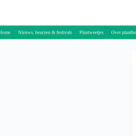
Home
Nieuws, beurzen & festivals
Plantweetjes
Over plantbo