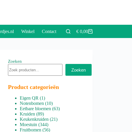
rdjes.nl
Winkel
Contact
€
0,00
Winkelwagen
Zoeken
Zoeken
Product categorieën
1
Eigen QR
1
product
10
Notenbomen
10
producten
63
Eetbare bloemen
63
89
producten
Kruiden
89
producten
21
Keukenkruiden
21
344
producten
Moestuin
344
producten
56
Fruitbomen
56