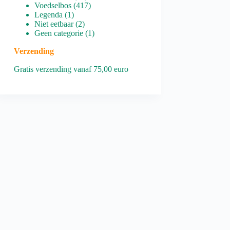
producten
417
Voedselbos
417
1
producten
Legenda
1
product
2
Niet eetbaar
2
producten
1
Geen categorie
1
product
Verzending
Gratis verzending vanaf 75,00 euro