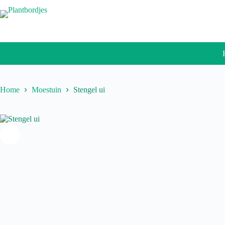
Ga
naar
de
inhoud
Home
Moestuin
Stengel ui