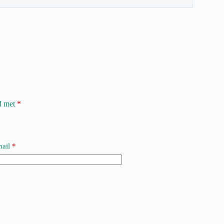
rd met
*
ail
*