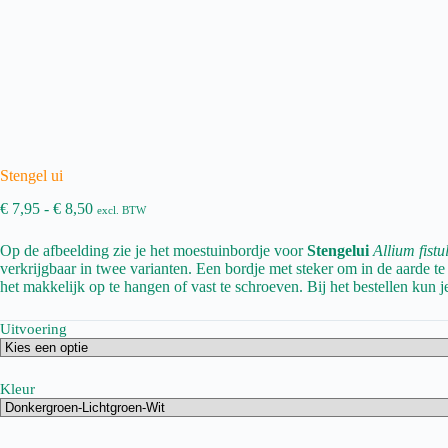
Stengel ui
Prijsklasse:
€
7,95
-
€
8,50
excl. BTW
€ 7,95
tot
Op de afbeelding zie je het moestuinbordje voor
Stengelui
Allium fist
€ 8,50
verkrijgbaar in twee varianten. Een bordje met steker om in de aarde te
het makkelijk op te hangen of vast te schroeven. Bij het bestellen kun j
Uitvoering
Kleur