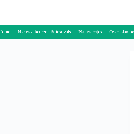
Home
Nieuws, beurzen & festivals
Plantweetjes
Over plantbo