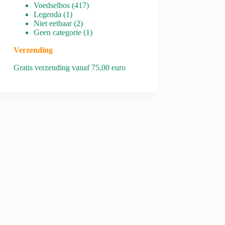
producten
417
Voedselbos
417
1
producten
Legenda
1
product
2
Niet eetbaar
2
producten
1
Geen categorie
1
product
Verzending
Gratis verzending vanaf 75,00 euro