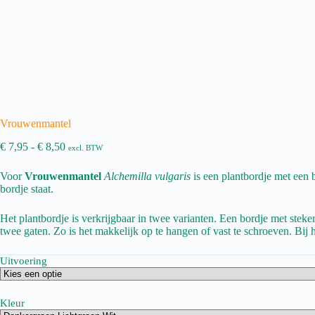
Vrouwenmantel
Prijsklasse:
€
7,95
-
€
8,50
excl. BTW
€ 7,95
tot
Voor
Vrouwenmantel
Alchemilla vulgaris
is een plantbordje met een b
€ 8,50
bordje staat.
Het plantbordje is verkrijgbaar in twee varianten. Een bordje met steke
twee gaten. Zo is het makkelijk op te hangen of vast te schroeven. Bij h
Uitvoering
Kleur