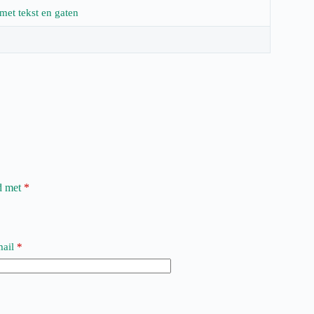
 met tekst en gaten
rd met
*
ail
*