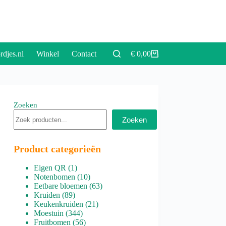
rdjes.nl
Winkel
Contact
€
0,00
Winkelwagen
Zoeken
Zoeken
Product categorieën
1
Eigen QR
1
product
10
Notenbomen
10
producten
63
Eetbare bloemen
63
89
producten
Kruiden
89
producten
21
Keukenkruiden
21
344
producten
Moestuin
344
producten
56
Fruitbomen
56