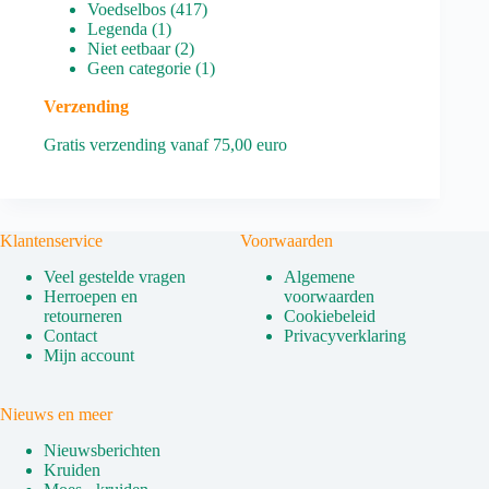
producten
417
Voedselbos
417
1
producten
Legenda
1
product
2
Niet eetbaar
2
producten
1
Geen categorie
1
product
Verzending
Gratis verzending vanaf 75,00 euro
Klantenservice
Voorwaarden
Veel gestelde vragen
Algemene
Herroepen en
voorwaarden
retourneren
Cookiebeleid
Contact
Privacyverklaring
Mijn account
Nieuws en meer
Nieuwsberichten
Kruiden