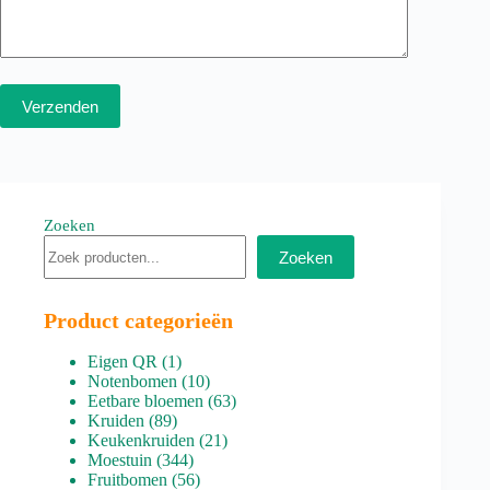
Verzenden
Zoeken
Zoeken
Product categorieën
1
Eigen QR
1
product
10
Notenbomen
10
producten
63
Eetbare bloemen
63
89
producten
Kruiden
89
producten
21
Keukenkruiden
21
344
producten
Moestuin
344
producten
56
Fruitbomen
56