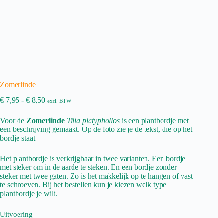
Zomerlinde
Prijsklasse:
€
7,95
-
€
8,50
excl. BTW
€ 7,95
tot
Voor de
Zomerlinde
Tilia platyphollos
is een plantbordje met
€ 8,50
een beschrijving gemaakt. Op de foto zie je de tekst, die op het
bordje staat.
Het plantbordje is verkrijgbaar in twee varianten. Een bordje
met steker om in de aarde te steken. En een bordje zonder
steker met twee gaten. Zo is het makkelijk op te hangen of vast
te schroeven. Bij het bestellen kun je kiezen welk type
plantbordje je wilt.
Uitvoering