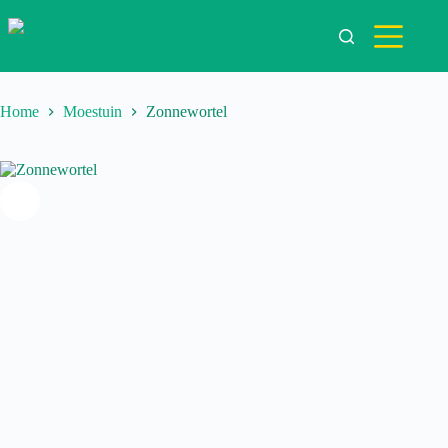
Ga
naar
de
inhoud
Home
Moestuin
Zonnewortel