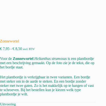
Zonnewortel
Prijsklasse:
€
7,95
-
€
8,50
excl. BTW
€ 7,95
tot
Voor de
Zonnewortel
Helianthus strumosus
is een plantbordje
€ 8,50
met een beschrijving gemaakt. Op de foto zie je de tekst, die op
het bordje staat.
Het plantbordje is verkrijgbaar in twee varianten. Een bordje
met steker om in de aarde te steken. En een bordje zonder
steker met twee gaten. Zo is het makkelijk op te hangen of vast
te schroeven. Bij het bestellen kun je kiezen welk type
plantbordje je wilt.
Uitvoering