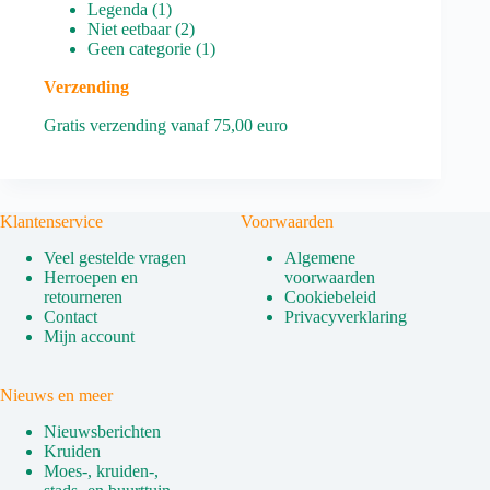
1
producten
Legenda
1
product
2
Niet eetbaar
2
producten
1
Geen categorie
1
product
Verzending
Gratis verzending vanaf 75,00 euro
Klantenservice
Voorwaarden
Veel gestelde vragen
Algemene
Herroepen en
voorwaarden
retourneren
Cookiebeleid
Contact
Privacyverklaring
Mijn account
Nieuws en meer
Nieuwsberichten
Kruiden
Moes-, kruiden-,