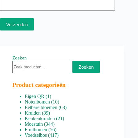
Verzenden
Zoeken
Zoeken
Product categorieën
1
Eigen QR
1
product
10
Notenbomen
10
producten
63
Eetbare bloemen
63
89
producten
Kruiden
89
producten
21
Keukenkruiden
21
344
producten
Moestuin
344
producten
56
Fruitbomen
56
producten
417
Voedselbos
417