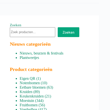
Zoeken
Zoeken
Nieuws categorieën
Nieuws, beurzen & festivals
Plantweetjes
Product categorieën
1
Eigen QR
1
product
10
Notenbomen
10
producten
63
Eetbare bloemen
63
89
producten
Kruiden
89
producten
21
Keukenkruiden
21
344
producten
Moestuin
344
producten
56
Fruitbomen
56
producten
417
Voedselbos
417