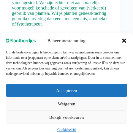
samengesteld. We zijn echter niet aansprakelijk
voor mogelijke schade of gevolgen van (verkeerd)
gebruik van planten. Wil je planten geneeskrachtig
gebruiken overleg dan eerst met een arts, apotheker
of fytotherapeut.
Beheer toestemming
Klantenservice
Voorwaarden
Om de beste ervaringen te bieden, gebruiken wij technologieën zoals cookies om
informatie over je apparaat op te slaan en/of te raadplegen. Door in te stemmen met
Veel gestelde vragen
Algemene
deze technologieën kunnen wij gegevens zoals surfgedrag of unieke ID's op deze site
Herroepen en
voorwaarden
verwerken. Als je geen toestemming geeft of uw toestemming intrekt, kan dit een
retourneren
Cookiebeleid
nadelige invloed hebben op bepaalde functies en mogelijkheden.
Contact
Privacyverklaring
Mijn account
Accepteren
Nieuws en meer
Weigeren
Nieuwsberichten
Kruiden
Bekijk voorkeuren
Moes-, kruiden-,
stads- en buurttuin
Voedselbos
Cookiebeleid