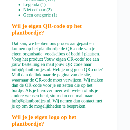
1
producten
Legenda
1
product
2
Niet eetbaar
2
producten
1
Geen categorie
1
product
Wil je eigen QR-code op het
plantbordje?
Dat kan, we hebben ons proces aangepast en
kunnen op het plantbordje de QR-code van je
eigen organisatie, voedselbos of bedrijf plaatsen.
Voeg het product 'Jouw eigen QR-code' toe aan
jouw bestelling en mail jouw QR-code naar
info@plantbordjes.nl. Heb je nog geen QR-code?
Mail dan de link naar de pagina van de site,
waarnaar de QR-code moet verwijzen. Wij maken
dan de QR-code voor je en zetten die op het
bordje. Als je hierover meer wilt weten of als je
andere wensen hebt, stuur dan een mail naar
info@plantbordjes.nl. Wij nemen dan contact met
je op om de mogelijkheden te bespreken.
Wil je je eigen logo op het
plantbordje?